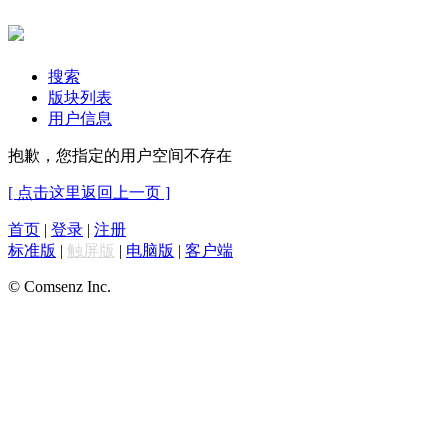
搜索
版块列表
用户信息
抱歉，您指定的用户空间不存在
[ 点击这里返回上一页 ]
首页
|
登录
|
注册
标准版
|
触屏版
|
电脑版
|
客户端
© Comsenz Inc.