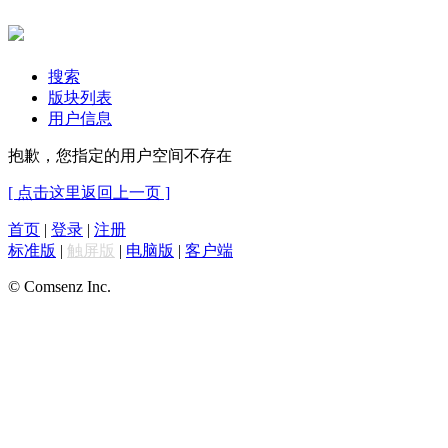
搜索
版块列表
用户信息
抱歉，您指定的用户空间不存在
[ 点击这里返回上一页 ]
首页
|
登录
|
注册
标准版
|
触屏版
|
电脑版
|
客户端
© Comsenz Inc.