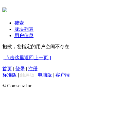
搜索
版块列表
用户信息
抱歉，您指定的用户空间不存在
[ 点击这里返回上一页 ]
首页
|
登录
|
注册
标准版
|
触屏版
|
电脑版
|
客户端
© Comsenz Inc.