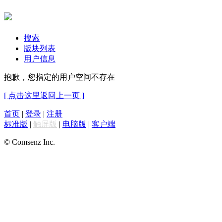
搜索
版块列表
用户信息
抱歉，您指定的用户空间不存在
[ 点击这里返回上一页 ]
首页
|
登录
|
注册
标准版
|
触屏版
|
电脑版
|
客户端
© Comsenz Inc.