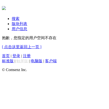
搜索
版块列表
用户信息
抱歉，您指定的用户空间不存在
[ 点击这里返回上一页 ]
首页
|
登录
|
注册
标准版
|
触屏版
|
电脑版
|
客户端
© Comsenz Inc.