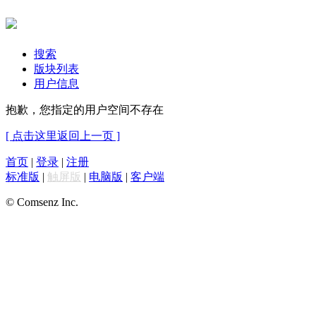
搜索
版块列表
用户信息
抱歉，您指定的用户空间不存在
[ 点击这里返回上一页 ]
首页
|
登录
|
注册
标准版
|
触屏版
|
电脑版
|
客户端
© Comsenz Inc.