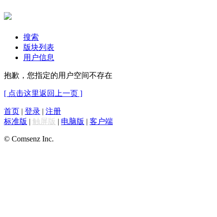
搜索
版块列表
用户信息
抱歉，您指定的用户空间不存在
[ 点击这里返回上一页 ]
首页
|
登录
|
注册
标准版
|
触屏版
|
电脑版
|
客户端
© Comsenz Inc.