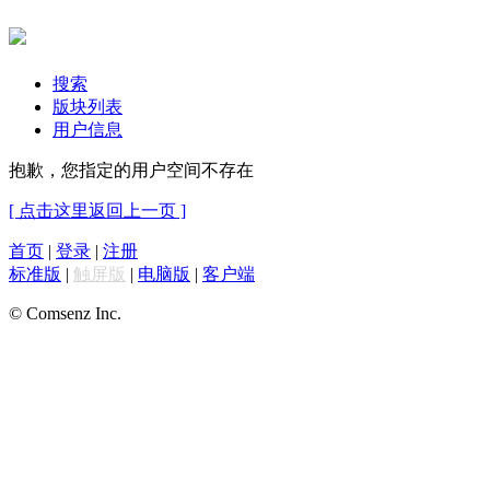
搜索
版块列表
用户信息
抱歉，您指定的用户空间不存在
[ 点击这里返回上一页 ]
首页
|
登录
|
注册
标准版
|
触屏版
|
电脑版
|
客户端
© Comsenz Inc.