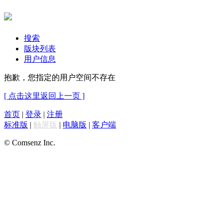
搜索
版块列表
用户信息
抱歉，您指定的用户空间不存在
[ 点击这里返回上一页 ]
首页
|
登录
|
注册
标准版
|
触屏版
|
电脑版
|
客户端
© Comsenz Inc.