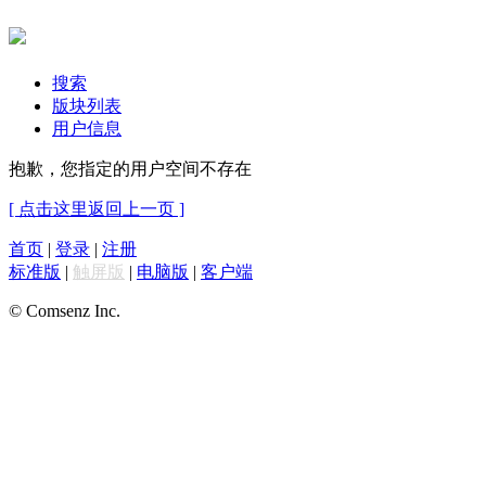
搜索
版块列表
用户信息
抱歉，您指定的用户空间不存在
[ 点击这里返回上一页 ]
首页
|
登录
|
注册
标准版
|
触屏版
|
电脑版
|
客户端
© Comsenz Inc.