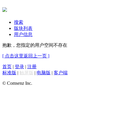
搜索
版块列表
用户信息
抱歉，您指定的用户空间不存在
[ 点击这里返回上一页 ]
首页
|
登录
|
注册
标准版
|
触屏版
|
电脑版
|
客户端
© Comsenz Inc.