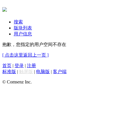
搜索
版块列表
用户信息
抱歉，您指定的用户空间不存在
[ 点击这里返回上一页 ]
首页
|
登录
|
注册
标准版
|
触屏版
|
电脑版
|
客户端
© Comsenz Inc.