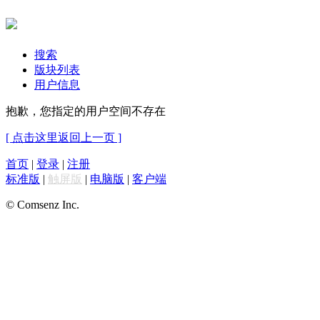
搜索
版块列表
用户信息
抱歉，您指定的用户空间不存在
[ 点击这里返回上一页 ]
首页
|
登录
|
注册
标准版
|
触屏版
|
电脑版
|
客户端
© Comsenz Inc.