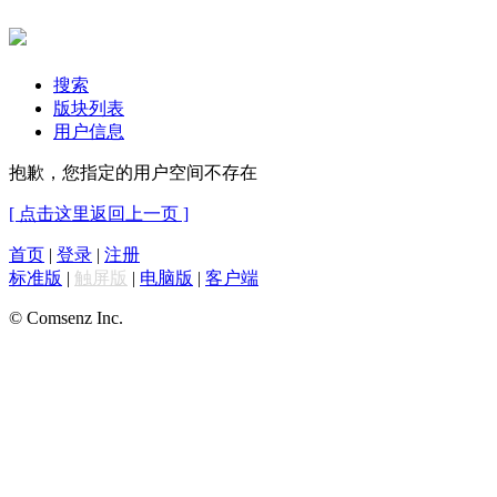
搜索
版块列表
用户信息
抱歉，您指定的用户空间不存在
[ 点击这里返回上一页 ]
首页
|
登录
|
注册
标准版
|
触屏版
|
电脑版
|
客户端
© Comsenz Inc.