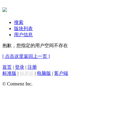
搜索
版块列表
用户信息
抱歉，您指定的用户空间不存在
[ 点击这里返回上一页 ]
首页
|
登录
|
注册
标准版
|
触屏版
|
电脑版
|
客户端
© Comsenz Inc.