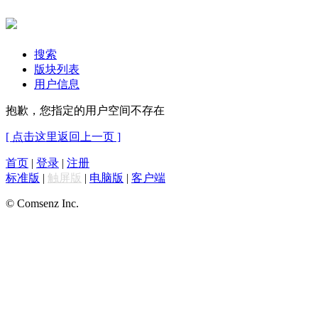
搜索
版块列表
用户信息
抱歉，您指定的用户空间不存在
[ 点击这里返回上一页 ]
首页
|
登录
|
注册
标准版
|
触屏版
|
电脑版
|
客户端
© Comsenz Inc.