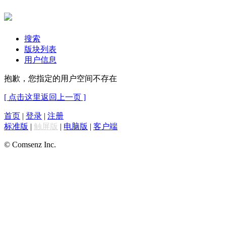
搜索
版块列表
用户信息
抱歉，您指定的用户空间不存在
[ 点击这里返回上一页 ]
首页
|
登录
|
注册
标准版
|
触屏版
|
电脑版
|
客户端
© Comsenz Inc.