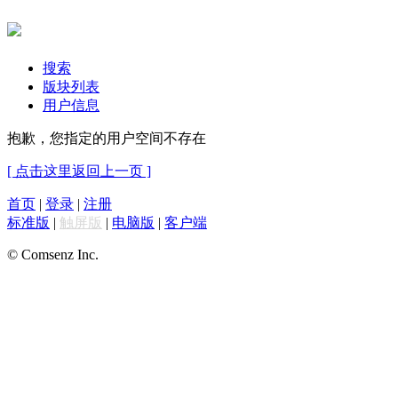
搜索
版块列表
用户信息
抱歉，您指定的用户空间不存在
[ 点击这里返回上一页 ]
首页
|
登录
|
注册
标准版
|
触屏版
|
电脑版
|
客户端
© Comsenz Inc.