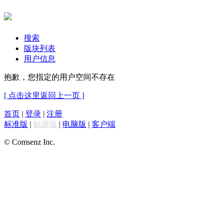
搜索
版块列表
用户信息
抱歉，您指定的用户空间不存在
[ 点击这里返回上一页 ]
首页
|
登录
|
注册
标准版
|
触屏版
|
电脑版
|
客户端
© Comsenz Inc.