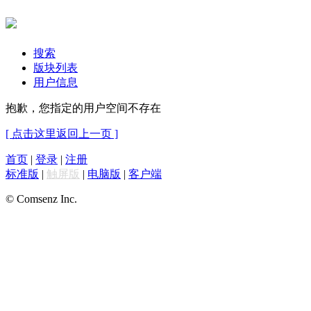
搜索
版块列表
用户信息
抱歉，您指定的用户空间不存在
[ 点击这里返回上一页 ]
首页
|
登录
|
注册
标准版
|
触屏版
|
电脑版
|
客户端
© Comsenz Inc.