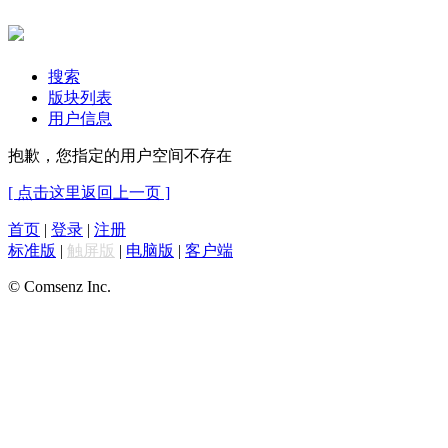
搜索
版块列表
用户信息
抱歉，您指定的用户空间不存在
[ 点击这里返回上一页 ]
首页
|
登录
|
注册
标准版
|
触屏版
|
电脑版
|
客户端
© Comsenz Inc.