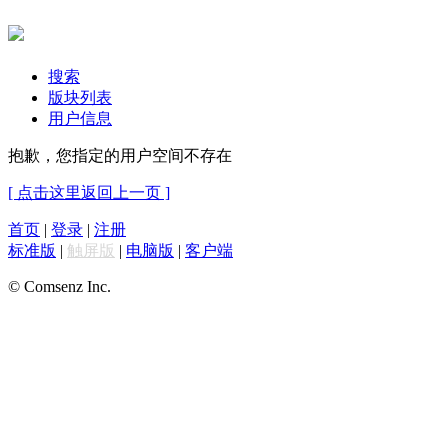
搜索
版块列表
用户信息
抱歉，您指定的用户空间不存在
[ 点击这里返回上一页 ]
首页
|
登录
|
注册
标准版
|
触屏版
|
电脑版
|
客户端
© Comsenz Inc.