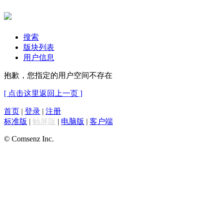
搜索
版块列表
用户信息
抱歉，您指定的用户空间不存在
[ 点击这里返回上一页 ]
首页
|
登录
|
注册
标准版
|
触屏版
|
电脑版
|
客户端
© Comsenz Inc.