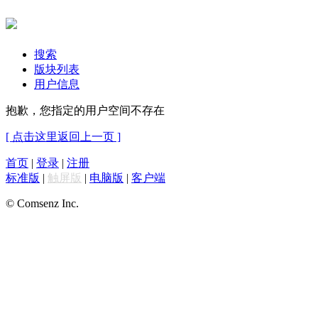
搜索
版块列表
用户信息
抱歉，您指定的用户空间不存在
[ 点击这里返回上一页 ]
首页
|
登录
|
注册
标准版
|
触屏版
|
电脑版
|
客户端
© Comsenz Inc.