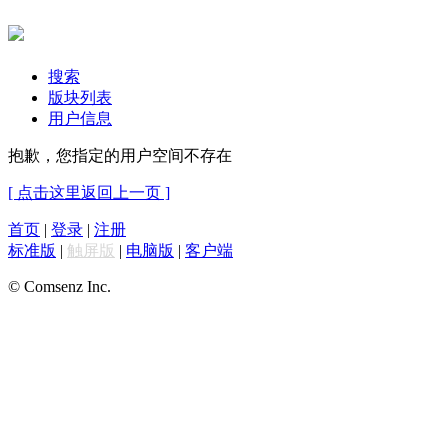
搜索
版块列表
用户信息
抱歉，您指定的用户空间不存在
[ 点击这里返回上一页 ]
首页
|
登录
|
注册
标准版
|
触屏版
|
电脑版
|
客户端
© Comsenz Inc.