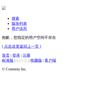
搜索
版块列表
用户信息
抱歉，您指定的用户空间不存在
[ 点击这里返回上一页 ]
首页
|
登录
|
注册
标准版
|
触屏版
|
电脑版
|
客户端
© Comsenz Inc.