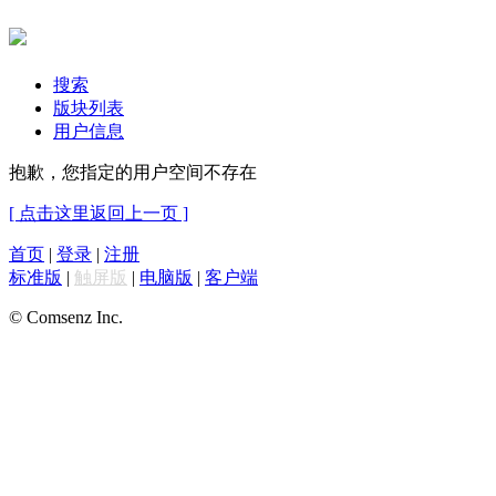
搜索
版块列表
用户信息
抱歉，您指定的用户空间不存在
[ 点击这里返回上一页 ]
首页
|
登录
|
注册
标准版
|
触屏版
|
电脑版
|
客户端
© Comsenz Inc.