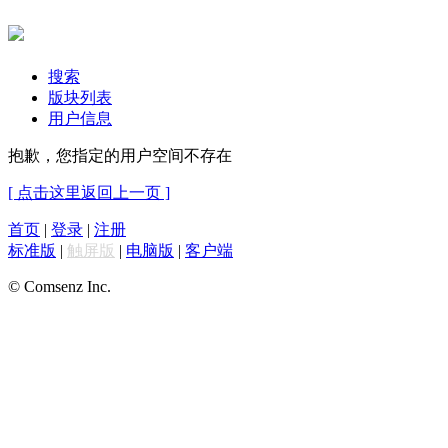
搜索
版块列表
用户信息
抱歉，您指定的用户空间不存在
[ 点击这里返回上一页 ]
首页
|
登录
|
注册
标准版
|
触屏版
|
电脑版
|
客户端
© Comsenz Inc.