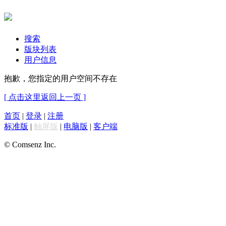
搜索
版块列表
用户信息
抱歉，您指定的用户空间不存在
[ 点击这里返回上一页 ]
首页
|
登录
|
注册
标准版
|
触屏版
|
电脑版
|
客户端
© Comsenz Inc.