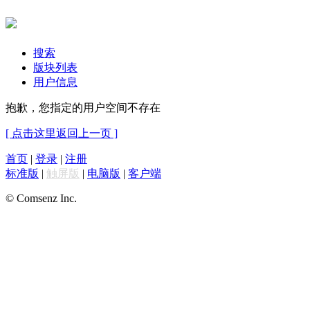
搜索
版块列表
用户信息
抱歉，您指定的用户空间不存在
[ 点击这里返回上一页 ]
首页
|
登录
|
注册
标准版
|
触屏版
|
电脑版
|
客户端
© Comsenz Inc.