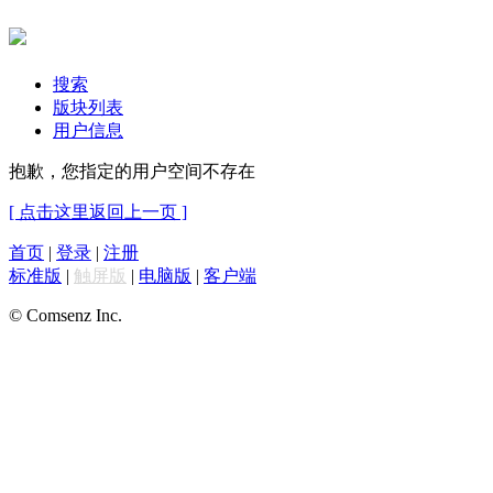
搜索
版块列表
用户信息
抱歉，您指定的用户空间不存在
[ 点击这里返回上一页 ]
首页
|
登录
|
注册
标准版
|
触屏版
|
电脑版
|
客户端
© Comsenz Inc.