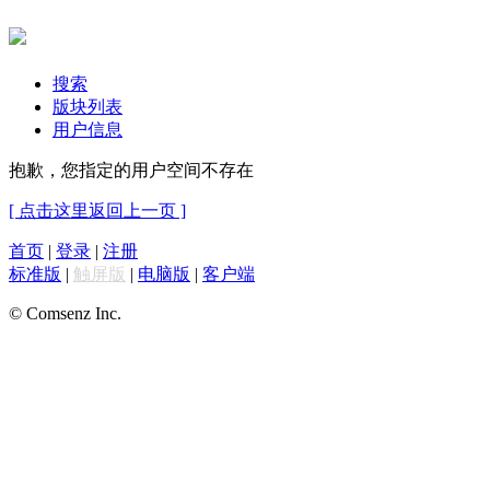
搜索
版块列表
用户信息
抱歉，您指定的用户空间不存在
[ 点击这里返回上一页 ]
首页
|
登录
|
注册
标准版
|
触屏版
|
电脑版
|
客户端
© Comsenz Inc.