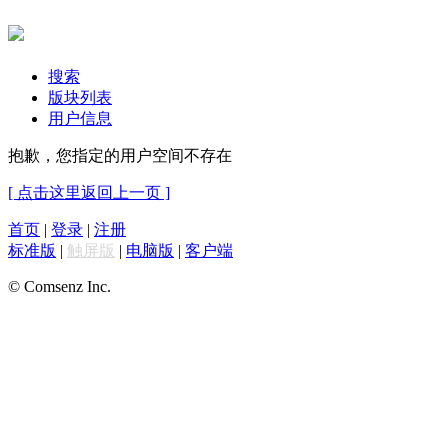
搜索
版块列表
用户信息
抱歉，您指定的用户空间不存在
[ 点击这里返回上一页 ]
首页
|
登录
|
注册
标准版
|
触屏版
|
电脑版
|
客户端
© Comsenz Inc.