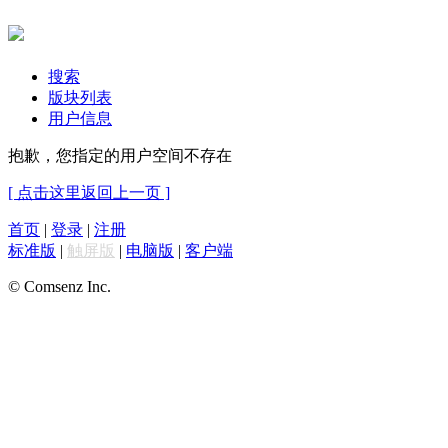
搜索
版块列表
用户信息
抱歉，您指定的用户空间不存在
[ 点击这里返回上一页 ]
首页
|
登录
|
注册
标准版
|
触屏版
|
电脑版
|
客户端
© Comsenz Inc.