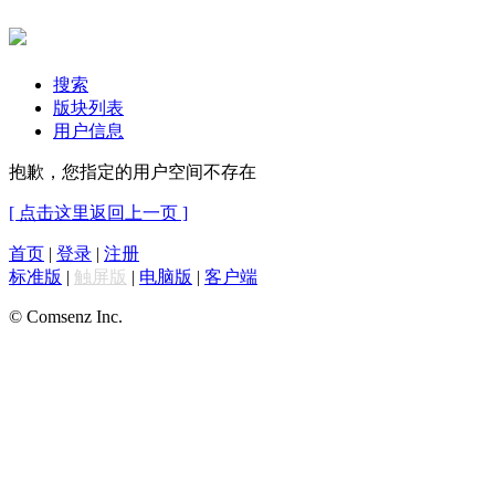
搜索
版块列表
用户信息
抱歉，您指定的用户空间不存在
[ 点击这里返回上一页 ]
首页
|
登录
|
注册
标准版
|
触屏版
|
电脑版
|
客户端
© Comsenz Inc.