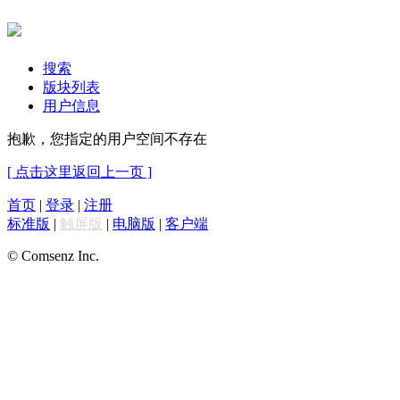
搜索
版块列表
用户信息
抱歉，您指定的用户空间不存在
[ 点击这里返回上一页 ]
首页
|
登录
|
注册
标准版
|
触屏版
|
电脑版
|
客户端
© Comsenz Inc.