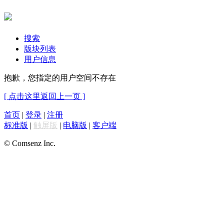
搜索
版块列表
用户信息
抱歉，您指定的用户空间不存在
[ 点击这里返回上一页 ]
首页
|
登录
|
注册
标准版
|
触屏版
|
电脑版
|
客户端
© Comsenz Inc.