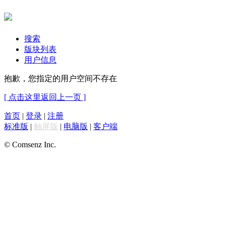
搜索
版块列表
用户信息
抱歉，您指定的用户空间不存在
[ 点击这里返回上一页 ]
首页
|
登录
|
注册
标准版
|
触屏版
|
电脑版
|
客户端
© Comsenz Inc.