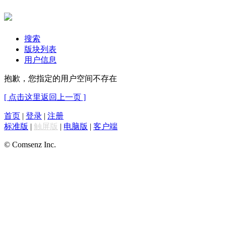
搜索
版块列表
用户信息
抱歉，您指定的用户空间不存在
[ 点击这里返回上一页 ]
首页
|
登录
|
注册
标准版
|
触屏版
|
电脑版
|
客户端
© Comsenz Inc.