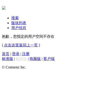
搜索
版块列表
用户信息
抱歉，您指定的用户空间不存在
[ 点击这里返回上一页 ]
首页
|
登录
|
注册
标准版
|
触屏版
|
电脑版
|
客户端
© Comsenz Inc.