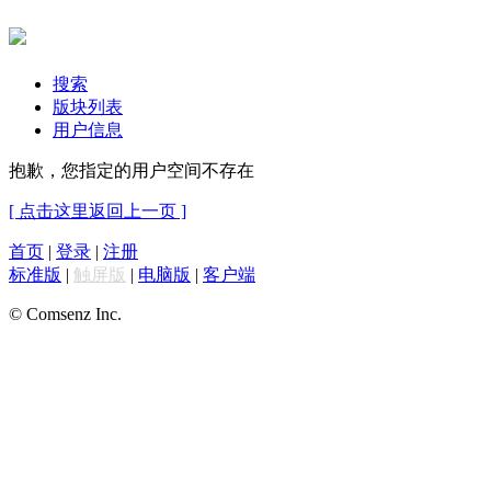
搜索
版块列表
用户信息
抱歉，您指定的用户空间不存在
[ 点击这里返回上一页 ]
首页
|
登录
|
注册
标准版
|
触屏版
|
电脑版
|
客户端
© Comsenz Inc.