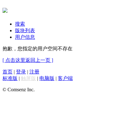
搜索
版块列表
用户信息
抱歉，您指定的用户空间不存在
[ 点击这里返回上一页 ]
首页
|
登录
|
注册
标准版
|
触屏版
|
电脑版
|
客户端
© Comsenz Inc.