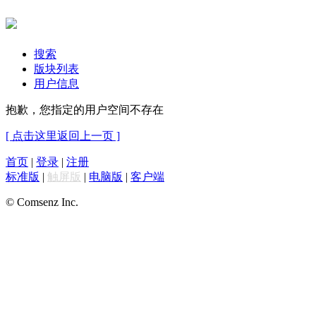
搜索
版块列表
用户信息
抱歉，您指定的用户空间不存在
[ 点击这里返回上一页 ]
首页
|
登录
|
注册
标准版
|
触屏版
|
电脑版
|
客户端
© Comsenz Inc.