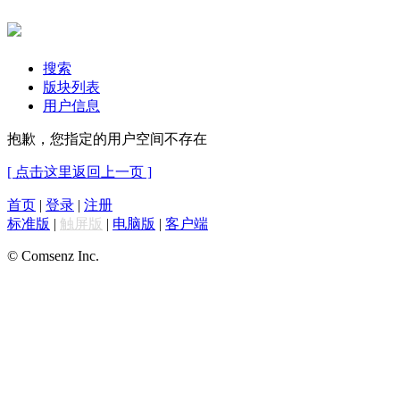
搜索
版块列表
用户信息
抱歉，您指定的用户空间不存在
[ 点击这里返回上一页 ]
首页
|
登录
|
注册
标准版
|
触屏版
|
电脑版
|
客户端
© Comsenz Inc.