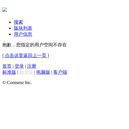
搜索
版块列表
用户信息
抱歉，您指定的用户空间不存在
[ 点击这里返回上一页 ]
首页
|
登录
|
注册
标准版
|
触屏版
|
电脑版
|
客户端
© Comsenz Inc.