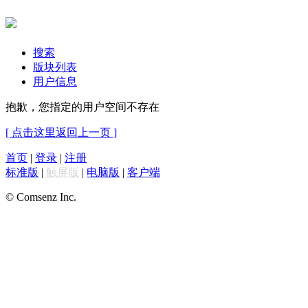
搜索
版块列表
用户信息
抱歉，您指定的用户空间不存在
[ 点击这里返回上一页 ]
首页
|
登录
|
注册
标准版
|
触屏版
|
电脑版
|
客户端
© Comsenz Inc.