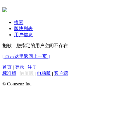
搜索
版块列表
用户信息
抱歉，您指定的用户空间不存在
[ 点击这里返回上一页 ]
首页
|
登录
|
注册
标准版
|
触屏版
|
电脑版
|
客户端
© Comsenz Inc.