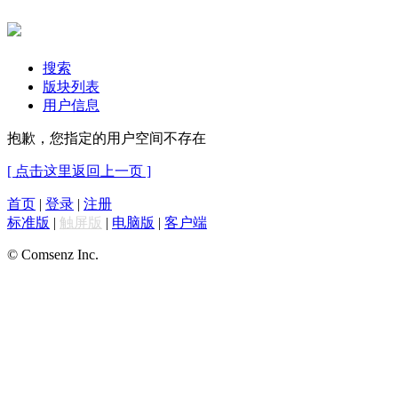
搜索
版块列表
用户信息
抱歉，您指定的用户空间不存在
[ 点击这里返回上一页 ]
首页
|
登录
|
注册
标准版
|
触屏版
|
电脑版
|
客户端
© Comsenz Inc.