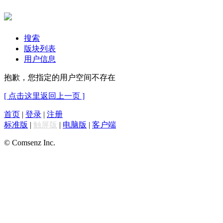
搜索
版块列表
用户信息
抱歉，您指定的用户空间不存在
[ 点击这里返回上一页 ]
首页
|
登录
|
注册
标准版
|
触屏版
|
电脑版
|
客户端
© Comsenz Inc.