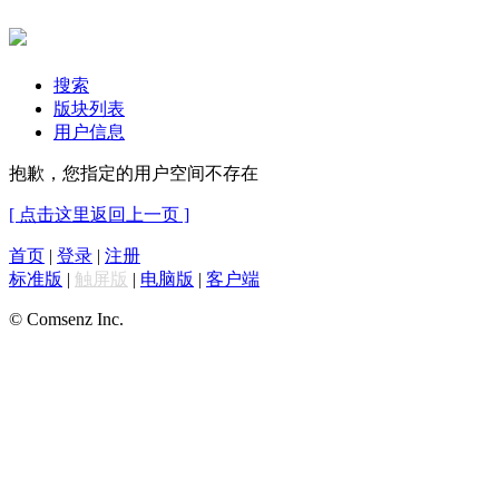
搜索
版块列表
用户信息
抱歉，您指定的用户空间不存在
[ 点击这里返回上一页 ]
首页
|
登录
|
注册
标准版
|
触屏版
|
电脑版
|
客户端
© Comsenz Inc.